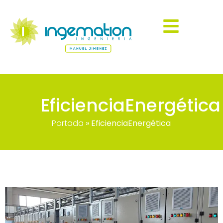
EficienciaEnergética
Portada
»
EficienciaEnergética