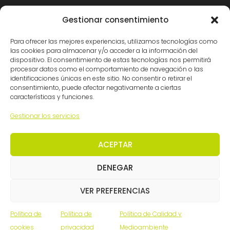
Madrid: (34) 914 341140
Gestionar consentimiento
info@ingemation.com
Para ofrecer las mejores experiencias, utilizamos tecnologías como
Trabaja con nosotros
las cookies para almacenar y/o acceder a la información del
Canal ético y de denuncias
dispositivo. El consentimiento de estas tecnologías nos permitirá
procesar datos como el comportamiento de navegación o las
identificaciones únicas en este sitio. No consentir o retirar el
consentimiento, puede afectar negativamente a ciertas
Certificaciones
características y funciones.
Gestionar los servicios
ACEPTAR
DENEGAR
© Ingemation Ingeniería 2026 • Todos los derechos
VER PREFERENCIAS
reservados
Inicianet
Política de
Política de
Política de Calidad y
cookies
privacidad
Medioambiente