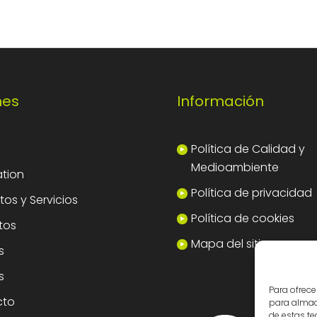
nes
Información
Política de Calidad y
Medioambiente
tion
Política de privacidad
os y Servicios
Política de cookies
tos
Mapa del sitio
s
s
Para ofrece
cto
para almace
de estas t