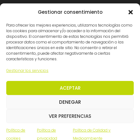
Madrid: (34) 914 341140
Gestionar consentimiento
info@ingemation.com
Para ofrecer las mejores experiencias, utilizamos tecnologías como
Trabaja con nosotros
las cookies para almacenar y/o acceder a la información del
Canal ético y de denuncias
dispositivo. El consentimiento de estas tecnologías nos permitirá
procesar datos como el comportamiento de navegación o las
identificaciones únicas en este sitio. No consentir o retirar el
consentimiento, puede afectar negativamente a ciertas
Certificaciones
características y funciones.
Gestionar los servicios
ACEPTAR
DENEGAR
© Ingemation Ingeniería 2026 • Todos los derechos
VER PREFERENCIAS
reservados
Inicianet
Política de
Política de
Política de Calidad y
cookies
privacidad
Medioambiente