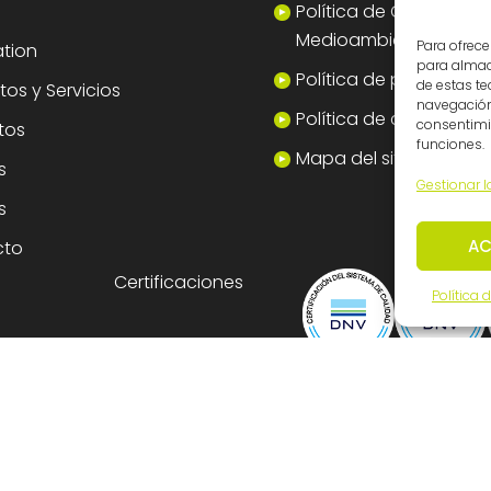
Política de Calidad y
Medioambiente
Para ofrece
tion
para almace
Política de privacidad
de estas t
os y Servicios
navegación 
Política de cookies
consentimie
tos
funciones.
Mapa del sitio
s
Gestionar l
s
AC
cto
Certificaciones
Política 
dos