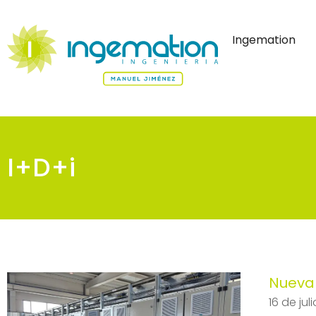
Ingemation
I+D+i
Nueva 
16 de jul