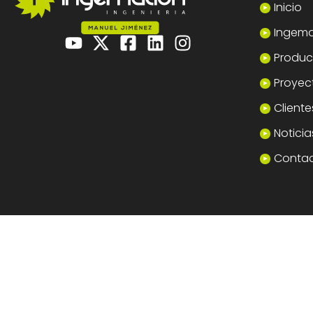
Inicio
Ingema
Product
Proyec
Cliente
Noticia
Conta
© Ingemation Ingeniería 2026 • Todos los derechos reserva