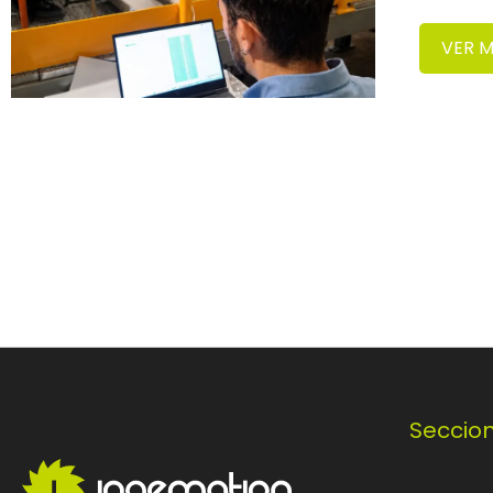
VER 
Seccio