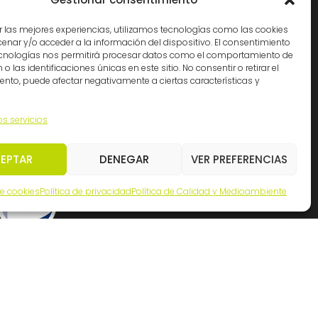
Cádiz: (34) 956 261363
Madrid: (34) 914 341140
r las mejores experiencias, utilizamos tecnologías como las cookies
nar y/o acceder a la información del dispositivo. El consentimiento
info@ingemation.com
ecnologías nos permitirá procesar datos como el comportamiento de
Trabaja con nosotros
o las identificaciones únicas en este sitio. No consentir o retirar el
nto, puede afectar negativamente a ciertas características y
Canal ético y de denuncias
os servicios
EPTAR
DENEGAR
VER PREFERENCIAS
de cookies
Política de privacidad
Política de Calidad y Medioambiente
Inicianet