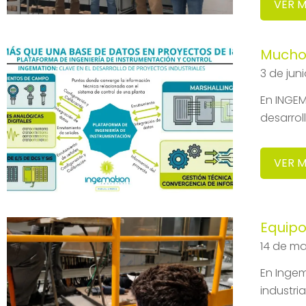
VER 
Mucho 
3 de jun
En INGEM
desarrol
VER 
Equipo
14 de m
En Ingem
industri