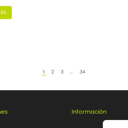
MÁS
2
3
34
1
…
nes
Información