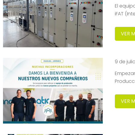
El equip
iFAT (In
VER 
9 de jul
Empezam
Producc
VER 