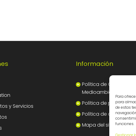
nes
Información
Política de Calidad y
Medioambiente
tion
Para ofrece
para almace
Política de privacidad
os y Servicios
de estas t
navegación 
Política de cookies
tos
consentimie
funciones.
Mapa del sitio
s
Gestionar l