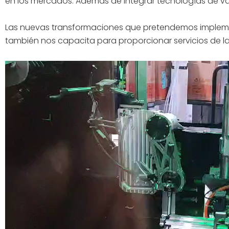
en los mercados. Además de integrar tecnologías de v
Las nuevas transformaciones que pretendemos implement
también nos capacita para proporcionar servicios de la
Reproductor
de
vídeo