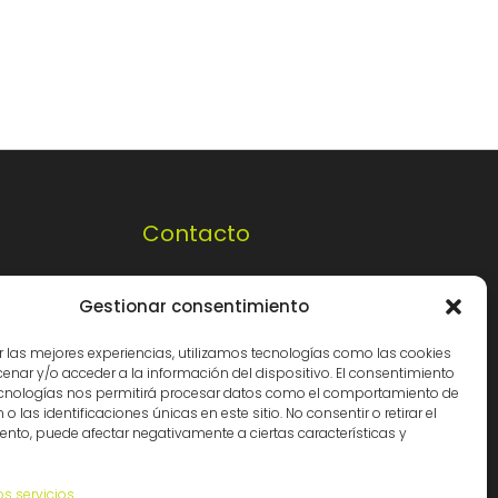
Contacto
Cádiz: (34) 956 261363
Gestionar consentimiento
Madrid: (34) 914 341140
r las mejores experiencias, utilizamos tecnologías como las cookies
info@ingemation.com
nar y/o acceder a la información del dispositivo. El consentimiento
ecnologías nos permitirá procesar datos como el comportamiento de
Trabaja con nosotros
o las identificaciones únicas en este sitio. No consentir o retirar el
Canal ético y de denuncias
nto, puede afectar negativamente a ciertas características y
os servicios