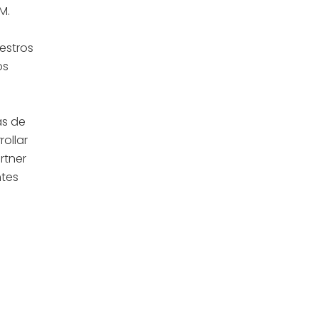
M.
estros
os
as de
rollar
rtner
ntes