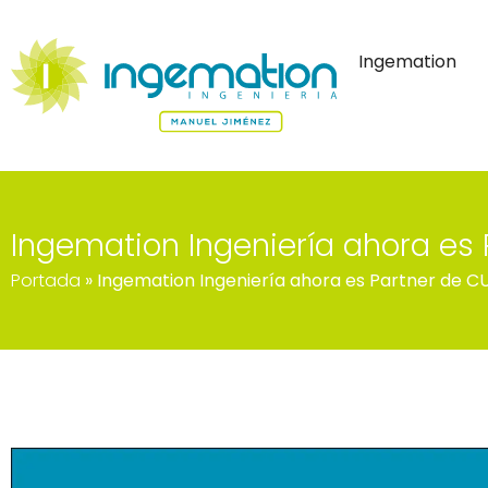
Ingemation
Ingemation Ingeniería ahora es 
Portada
»
Ingemation Ingeniería ahora es Partner de C