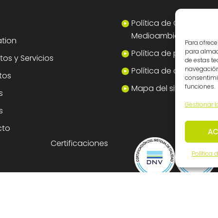
Política de Calidad y
Medioambiente
tion
Para ofrece
para almace
Política de privacidad
os y Servicios
de estas t
navegación 
Política de cookies
tos
consentimie
funciones.
Mapa del sitio
s
Gestionar l
s
cto
AC
Certificaciones
Política 