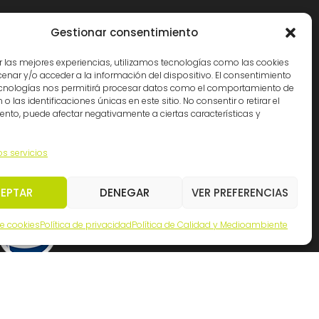
Cádiz: (34) 956 261363
Gestionar consentimiento
Madrid: (34) 914 341140
r las mejores experiencias, utilizamos tecnologías como las cookies
info@ingemation.com
nar y/o acceder a la información del dispositivo. El consentimiento
ecnologías nos permitirá procesar datos como el comportamiento de
Trabaja con nosotros
o las identificaciones únicas en este sitio. No consentir o retirar el
Canal ético y de denuncias
nto, puede afectar negativamente a ciertas características y
os servicios
EPTAR
DENEGAR
VER PREFERENCIAS
de cookies
Política de privacidad
Política de Calidad y Medioambiente