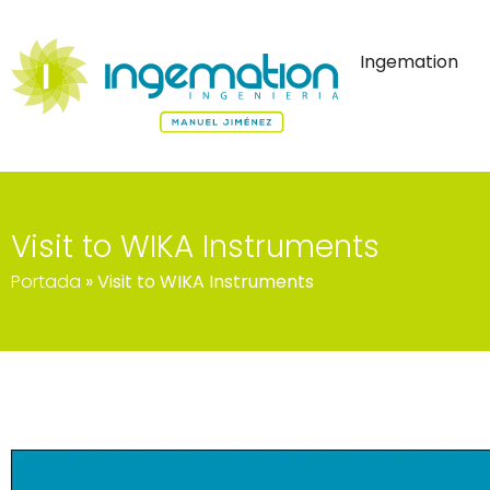
Ingemation
Visit to WIKA Instruments
Portada
»
Visit to WIKA Instruments