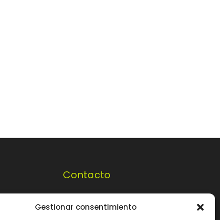
Contacto
Cádiz: (34) 956 261363
Gestionar consentimiento