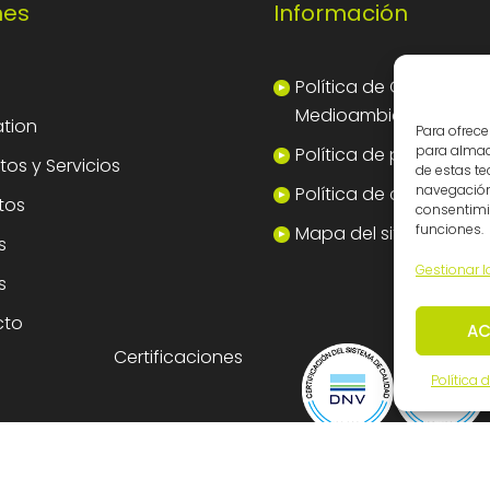
nes
Información
Política de Calidad y
Medioambiente
tion
Para ofrece
para almace
Política de privacidad
os y Servicios
de estas t
navegación 
Política de cookies
tos
consentimie
funciones.
Mapa del sitio
s
Gestionar l
s
cto
AC
Certificaciones
Política 