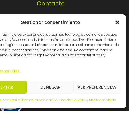
Contacto
Cádiz: (34) 956 261363
Gestionar consentimiento
Madrid: (34) 914 341140
r las mejores experiencias, utilizamos tecnologías como las cookies
info@ingemation.com
nar y/o acceder a la información del dispositivo. El consentimiento
ecnologías nos permitirá procesar datos como el comportamiento de
Trabaja con nosotros
o las identificaciones únicas en este sitio. No consentir o retirar el
Canal ético y de denuncias
nto, puede afectar negativamente a ciertas características y
os servicios
EPTAR
DENEGAR
VER PREFERENCIAS
de cookies
Política de privacidad
Política de Calidad y Medioambiente