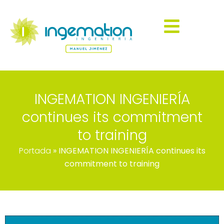
INGEMATION INGENIERÍA
continues its commitment
to training
Portada
»
INGEMATION INGENIERÍA continues its
commitment to training