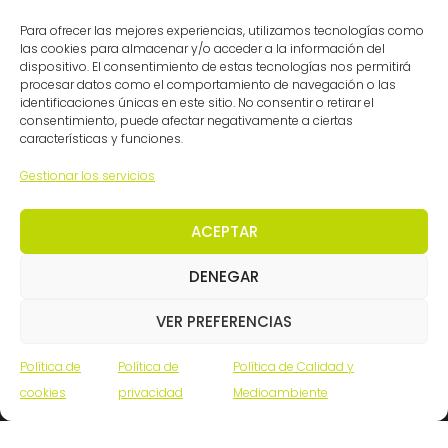
Mapa del sitio
Para ofrecer las mejores experiencias, utilizamos tecnologías como
las cookies para almacenar y/o acceder a la información del
Contacto
dispositivo. El consentimiento de estas tecnologías nos permitirá
procesar datos como el comportamiento de navegación o las
Cádiz: (34) 956 261363
identificaciones únicas en este sitio. No consentir o retirar el
consentimiento, puede afectar negativamente a ciertas
Madrid: (34) 914 341140
características y funciones.
info@ingemation.com
Gestionar los servicios
Trabaja con nosotros
Canal ético y de denuncias
ACEPTAR
DENEGAR
Certificaciones
VER PREFERENCIAS
Política de
Política de
Política de Calidad y
cookies
privacidad
Medioambiente