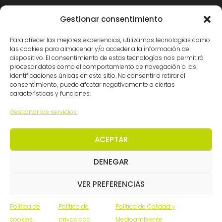
Madrid: (34) 914 341140
Gestionar consentimiento
info@ingemation.com
Para ofrecer las mejores experiencias, utilizamos tecnologías como
Trabaja con nosotros
las cookies para almacenar y/o acceder a la información del
Canal ético y de denuncias
dispositivo. El consentimiento de estas tecnologías nos permitirá
procesar datos como el comportamiento de navegación o las
identificaciones únicas en este sitio. No consentir o retirar el
consentimiento, puede afectar negativamente a ciertas
Certificaciones
características y funciones.
Gestionar los servicios
ACEPTAR
DENEGAR
© Ingemation Ingeniería 2026 • Todos los derechos
VER PREFERENCIAS
reservados
Inicianet
Política de
Política de
Política de Calidad y
cookies
privacidad
Medioambiente