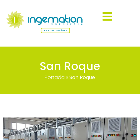
San Roque
Portada
»
San Roque