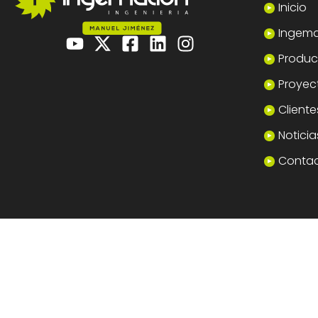
Inicio
Ingema
Product
Proyec
Cliente
Noticia
Conta
© Ingemation Ingeniería 2026 • Todos los derechos reserva