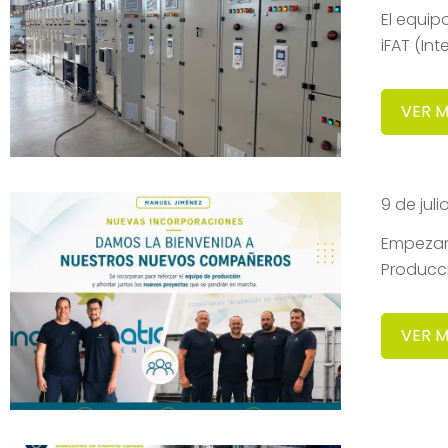
El equip
iFAT (In
VER 
9 de jul
Empezam
Producc
VER 