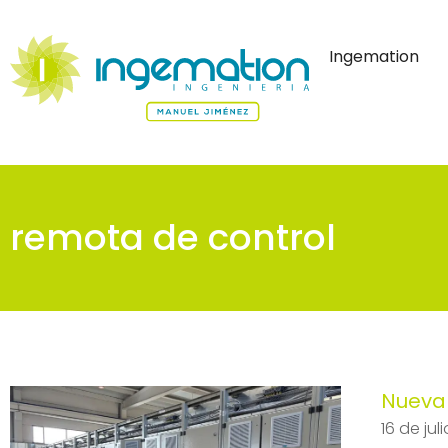
Ingemation
remota de control
Nueva 
16 de jul