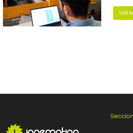
VER 
Seccio