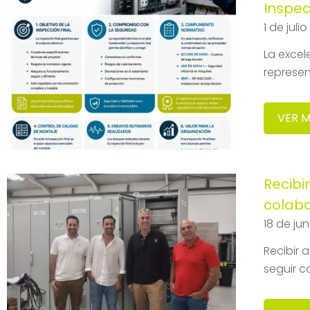
Inspec
1 de juli
La excel
represen
VER 
Recibi
colab
18 de ju
Recibir 
seguir c