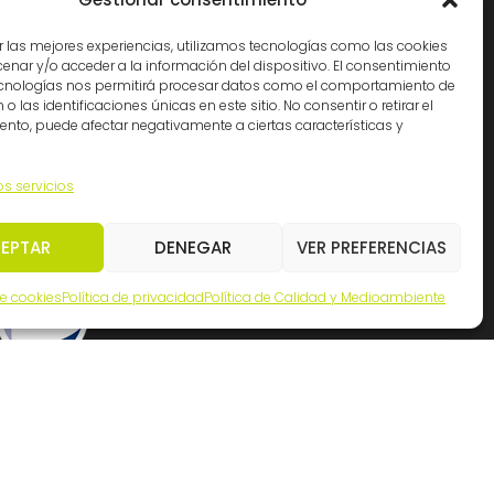
Cádiz: (34) 956 261363
Madrid: (34) 914 341140
r las mejores experiencias, utilizamos tecnologías como las cookies
nar y/o acceder a la información del dispositivo. El consentimiento
info@ingemation.com
ecnologías nos permitirá procesar datos como el comportamiento de
Trabaja con nosotros
o las identificaciones únicas en este sitio. No consentir o retirar el
nto, puede afectar negativamente a ciertas características y
Canal ético y de denuncias
os servicios
EPTAR
DENEGAR
VER PREFERENCIAS
de cookies
Política de privacidad
Política de Calidad y Medioambiente
Inicianet