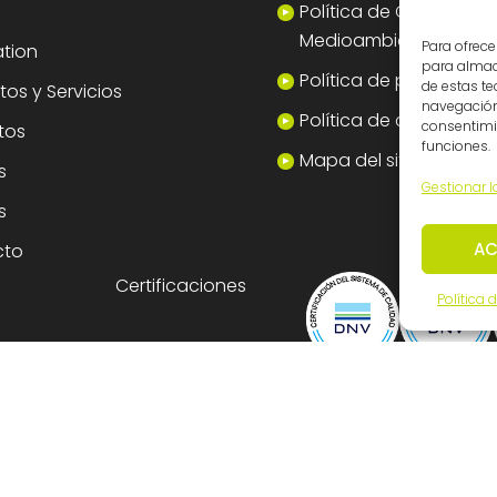
Política de Calidad y
Medioambiente
Para ofrece
tion
para almace
Política de privacidad
de estas t
os y Servicios
navegación 
Política de cookies
consentimie
tos
funciones.
Mapa del sitio
s
Gestionar l
s
AC
cto
Certificaciones
Política 
dos