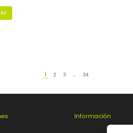
MÁS
2
3
34
1
…
nes
Información