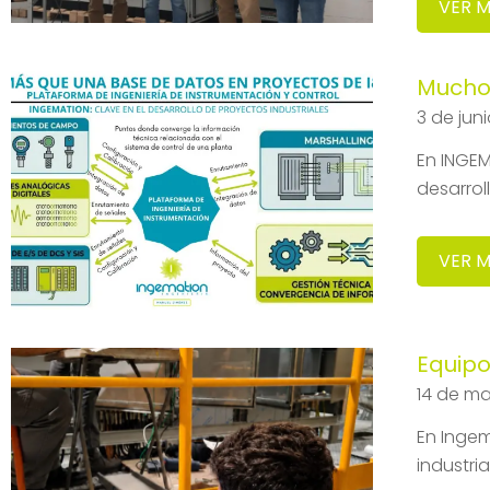
VER 
Mucho 
3 de jun
En INGEM
desarrol
VER 
Equipo
14 de m
En Ingem
industri