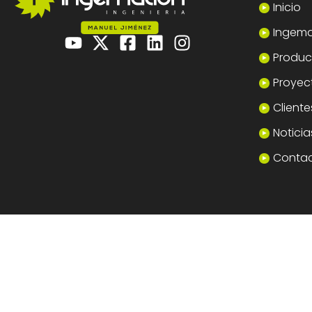
Inicio
Ingema
Product
Proyec
Cliente
Noticia
Conta
© Ingemation Ingeniería 2026 • Todos los derechos reserva