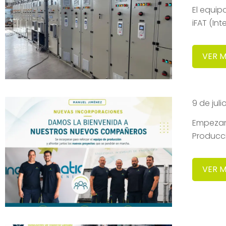
El equip
iFAT (In
VER 
9 de jul
Empezam
Producc
VER 