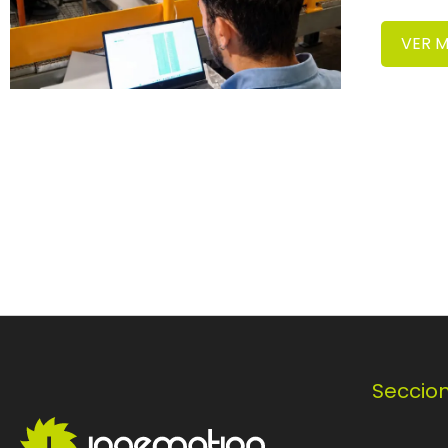
VER 
Seccio