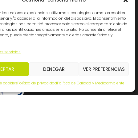
Cádiz: (34) 956 261363
Madrid: (34) 914 341140
r las mejores experiencias, utilizamos tecnologías como las cookies
nar y/o acceder a la información del dispositivo. El consentimiento
info@ingemation.com
ecnologías nos permitirá procesar datos como el comportamiento de
Trabaja con nosotros
o las identificaciones únicas en este sitio. No consentir o retirar el
nto, puede afectar negativamente a ciertas características y
Canal ético y de denuncias
os servicios
EPTAR
DENEGAR
VER PREFERENCIAS
de cookies
Política de privacidad
Política de Calidad y Medioambiente
Inicianet