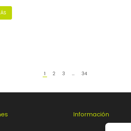
MÁS
2
3
34
1
…
nes
Información