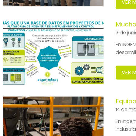
VER 
Mucho 
3 de jun
En INGEM
desarrol
VER 
Equipo
14 de m
En Ingem
industri