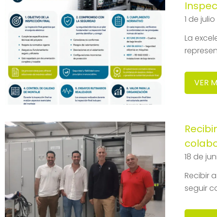
Inspec
1 de juli
La excel
represen
VER 
Recibi
colab
18 de ju
Recibir 
seguir c