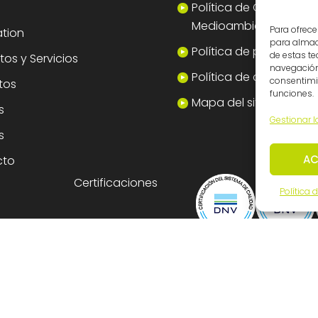
Política de Calidad y
Medioambiente
Para ofrece
tion
para almace
Política de privacidad
de estas t
os y Servicios
navegación 
Política de cookies
consentimie
tos
funciones.
Mapa del sitio
s
Gestionar l
s
AC
cto
Certificaciones
Política 
dos