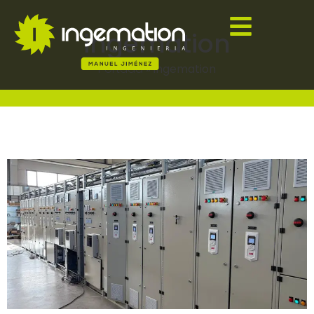
ingemation
Portada
»
ingemation