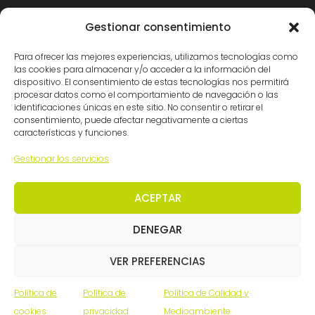
Certificaciones
Gestionar consentimiento
Para ofrecer las mejores experiencias, utilizamos tecnologías como
las cookies para almacenar y/o acceder a la información del
dispositivo. El consentimiento de estas tecnologías nos permitirá
procesar datos como el comportamiento de navegación o las
identificaciones únicas en este sitio. No consentir o retirar el
consentimiento, puede afectar negativamente a ciertas
características y funciones.
© Ingemation Ingeniería 2026 • Todos los derechos
Gestionar los servicios
reservados
Inicianet
ACEPTAR
DENEGAR
VER PREFERENCIAS
Política de
Política de
Política de Calidad y
cookies
privacidad
Medioambiente