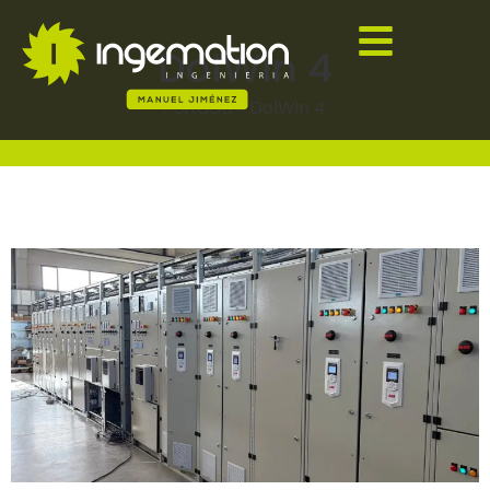
DolWin 4
Portada
»
DolWin 4