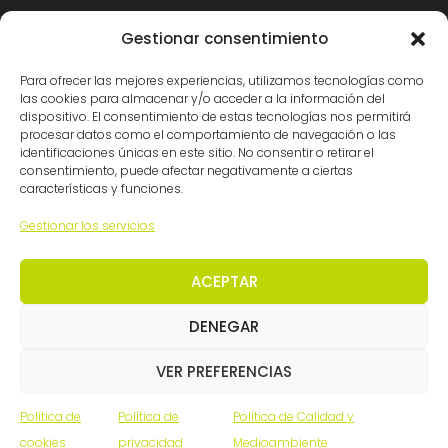
Certificaciones
Gestionar consentimiento
Para ofrecer las mejores experiencias, utilizamos tecnologías como
las cookies para almacenar y/o acceder a la información del
dispositivo. El consentimiento de estas tecnologías nos permitirá
procesar datos como el comportamiento de navegación o las
identificaciones únicas en este sitio. No consentir o retirar el
consentimiento, puede afectar negativamente a ciertas
características y funciones.
© Ingemation Ingeniería 2026 • Todos los derechos
Gestionar los servicios
reservados
Inicianet
ACEPTAR
DENEGAR
VER PREFERENCIAS
Política de
Política de
Política de Calidad y
cookies
privacidad
Medioambiente