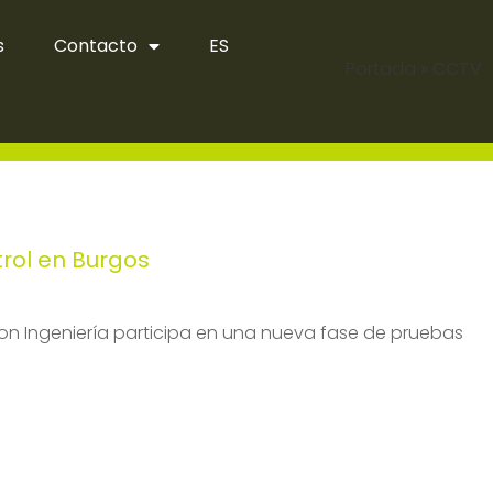
s
Contacto
ES
Portada
»
CCTV
rol en Burgos
on Ingeniería participa en una nueva fase de pruebas