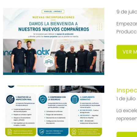
9 de jul
Empezam
Producc
VER 
Inspec
1 de juli
La excel
represen