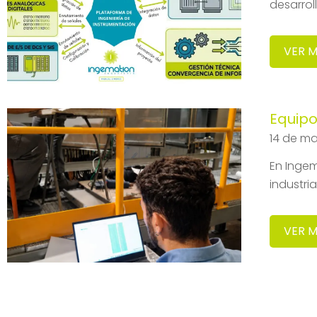
desarrol
VER 
Equipo
14 de m
En Ingem
industri
VER 