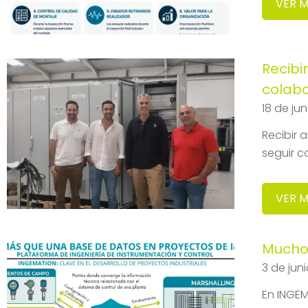
VER 
Recibi
colab
18 de ju
Recibir 
seguir c
VER 
Mucho 
3 de jun
En INGEM