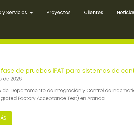
 y Servicios
Proyectos
Clientes
Noticia
fase de pruebas iFAT para sistemas de cont
io de 2026
o del Departamento de Integración y Control de Ingemati
tegrated Factory Acceptance Test) en Aranda
MÁS