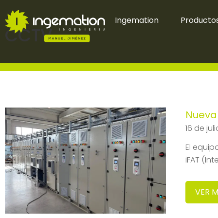
Ingemation
Productos
CCTV
Nueva 
16 de jul
El equip
iFAT (In
VER 