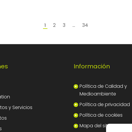
2
3
34
1
…
nes
Información
Política de Calidad y
Medioambiente
tion
Política de privacidad
os y Servicios
Política de cookies
tos
Mapa del sitio
s