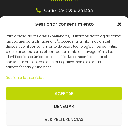
Cádiz: (34) 956 261363
Madrid: (34) 914 341140
Gestionar consentimiento
info@ingemation.com
Para ofrecer las mejores experiencias, utilizamos tecnologías como
Trabaja con nosotros
las cookies para almacenar y/o acceder a la información del
Canal ético y de denuncias
dispositivo. El consentimiento de estas tecnologías nos permitirá
procesar datos como el comportamiento de navegación o las
identificaciones únicas en este sitio. No consentir o retirar el
consentimiento, puede afectar negativamente a ciertas
Certificaciones
características y funciones.
Gestionar los servicios
ACEPTAR
DENEGAR
© Ingemation Ingeniería 2026 • Todos los derechos
VER PREFERENCIAS
reservados