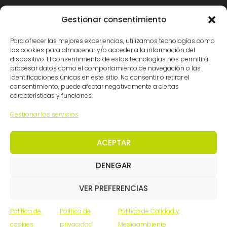
Certificaciones
Gestionar consentimiento
Para ofrecer las mejores experiencias, utilizamos tecnologías como
las cookies para almacenar y/o acceder a la información del
dispositivo. El consentimiento de estas tecnologías nos permitirá
procesar datos como el comportamiento de navegación o las
identificaciones únicas en este sitio. No consentir o retirar el
consentimiento, puede afectar negativamente a ciertas
características y funciones.
© Ingemation Ingeniería 2026 • Todos los derechos
Gestionar los servicios
reservados
Inicianet
ACEPTAR
DENEGAR
VER PREFERENCIAS
Política de
Política de
Política de Calidad y
cookies
privacidad
Medioambiente