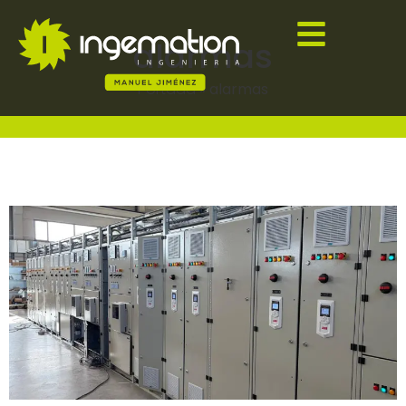
alarmas
Portada
»
alarmas