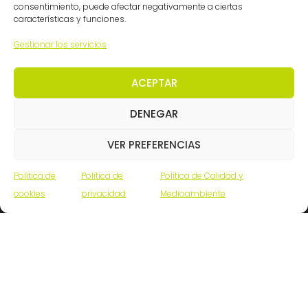
consentimiento, puede afectar negativamente a ciertas
Madrid: (34) 914 341140
características y funciones.
info@ingemation.com
Gestionar los servicios
Trabaja con nosotros
ACEPTAR
Canal ético y de denuncias
DENEGAR
Certificaciones
VER PREFERENCIAS
Política de
Política de
Política de Calidad y
cookies
privacidad
Medioambiente
© Ingemation Ingeniería 2026 • Todos los derechos
reservados
Inicianet