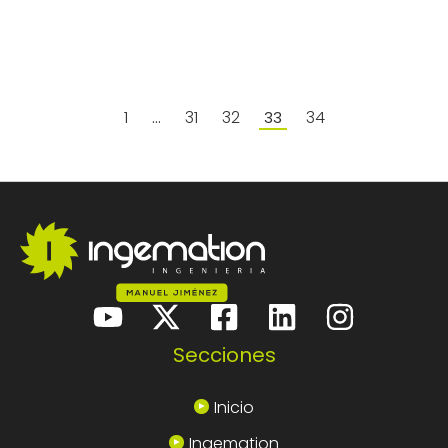
1
31
32
34
…
33
Secciones
Inicio
Ingemation