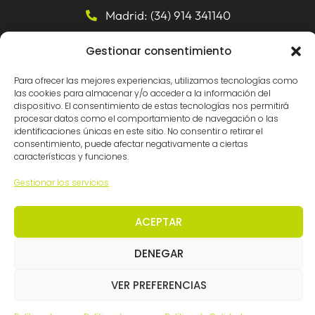
Madrid: (34) 914 341140
info@ingemation.com
Gestionar consentimiento
Trabaja con nosotros
Para ofrecer las mejores experiencias, utilizamos tecnologías como
Canal ético y de denuncias
las cookies para almacenar y/o acceder a la información del
dispositivo. El consentimiento de estas tecnologías nos permitirá
procesar datos como el comportamiento de navegación o las
Certificaciones
identificaciones únicas en este sitio. No consentir o retirar el
consentimiento, puede afectar negativamente a ciertas
características y funciones.
Gestionar los servicios
ACEPTAR
DENEGAR
© Ingemation Ingeniería 2026 • Todos los derechos
reservados
VER PREFERENCIAS
Inicianet