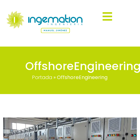
OffshoreEngineerin
Portada
»
OffshoreEngineering